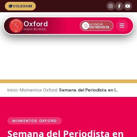
COLEGIUM
Oxford
AGENDAR
ENTREVISTA
HIGH SCHOOL
Inicio
/
Momentos Oxford
/
Semana del Periodista en la Usina del Arte
MOMENTOS OXFORD
Semana del Periodista en